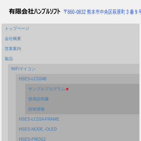
トップページ
会社概要
営業案内
製品
WiFiマイコン
HSES-LCD24B
サンプルプログラム
★
使用説明書
技術情報
HSES-LCD24-FRAME
HSES-NODE,-OLED
HSES-PROG2