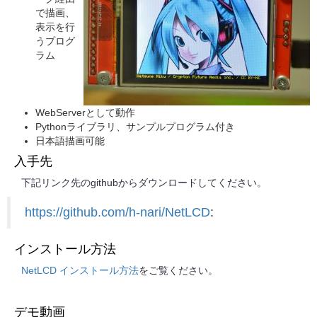
で描画、
表示を行
うプログ
ラム
WebServerとして動作
Pythonライブラリ、サンプルプログラム付き
日本語描画可能
入手先
下記リンク先のgithubからダウンロードしてください。
https://github.com/h-nari/NetLCD
:
インストール方法
NetLCD インストール方法
をご覧ください。
デモ動画