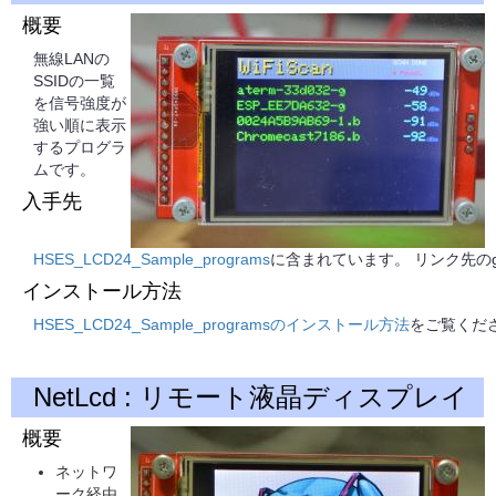
概要
無線LANの
SSIDの一覧
を信号強度が
強い順に表示
するプログラ
ムです。
入手先
HSES_LCD24_Sample_programs
に含まれています。 リンク先のg
インストール方法
HSES_LCD24_Sample_programsのインストール方法
をご覧くだ
NetLcd : リモート液晶ディスプレイ
概要
ネットワ
ーク経由