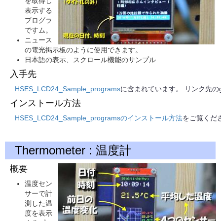
を取得し
表示する
プログラ
ですム。
ニュース
の電光掲示板のように使用できます。
日本語の表示、スクロール機能のサンプル
入手先
HSES_LCD24_Sample_programs
に含まれています。 リンク先のg
インストール方法
HSES_LCD24_Sample_programsのインストール方法
をご覧くだ
Thermometer : 温度計
概要
温度セン
サーで計
測した温
度を表示