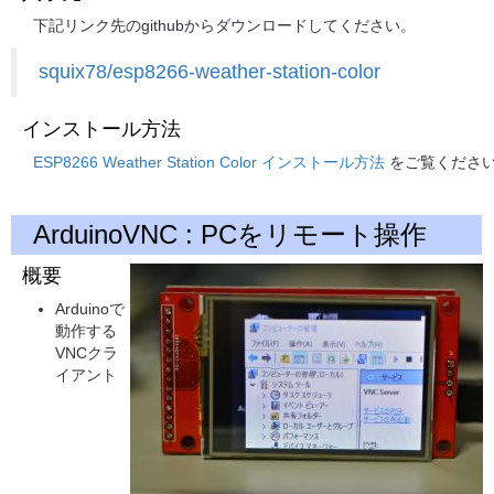
下記リンク先のgithubからダウンロードしてください。
squix78/esp8266-weather-station-color
インストール方法
ESP8266 Weather Station Color インストール方法
をご覧くださ
ArduinoVNC : PCをリモート操作
概要
Arduinoで
動作する
VNCクラ
イアント