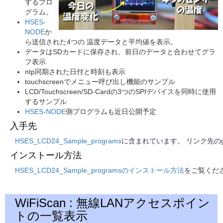
するプロ
グラム。
HSES-
NODE
か
ら送信された4つの 温度データと平均値を表示。
データはSDカードに保存され、前日のデータと合わせてグラ
フ表示
ntp同期された日付と時刻も表示
touchscreenでメニュー呼び出し機能のサンプル
LCD/Touchscreen/SD-Cardの3つのSPIデバイスを同時に使用
するサンプル
HSES-NODE
側プログラムも近日公開予定
入手先
HSES_LCD24_Sample_programs
に含まれています。 リンク先のg
インストール方法
HSES_LCD24_Sample_programsのインストール方法
をご覧くだ
WiFiScan : 無線LANアクセスポイン
トの一覧表示